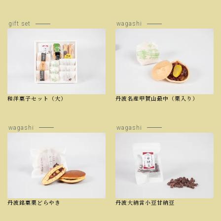
gift set
wagashi
和洋菓子セット（大）
丹波名産甲賀山最中（栗入り）
wagashi
wagashi
丹波銘菓栗どらやき
丹波大納言小豆甘納豆